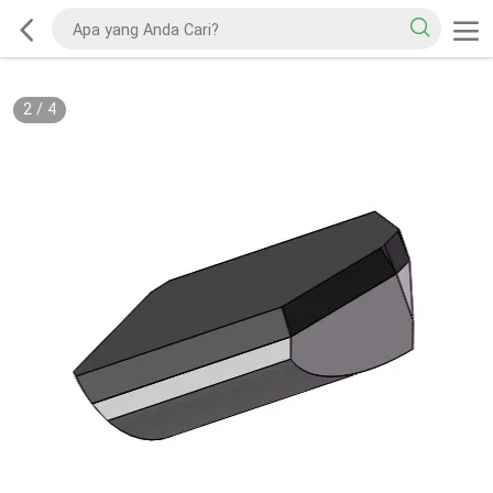
2
/
4