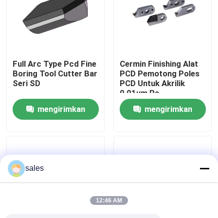
Wisata pabrik
Kontrol kualitas
Full Arc Type Pcd Fine
Cermin Finishing Alat
Boring Tool Cutter Bar
PCD Pemotong Poles
Seri SD
PCD Untuk Akrilik
Hubungi kami
0,01um Ra
mengirimkan
mengirimkan
Berita
permintaan
permintaan
Semua Kasus
sales
Alat Pemotong Worldia
12:46 AM
Sisipan Pemotongan PCD