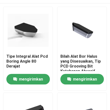
Tipe Integral Alat Pcd
Bilah Alat Bor Halus
Boring Angle 80
yang Disesuaikan, Tip
Derajat
PCD Grooving Bit
Ketahanan Abrasif
Tinggi
Rumah
mengirimkan
mengirimkan
permintaan
permintaan
Produk
Tentang kita