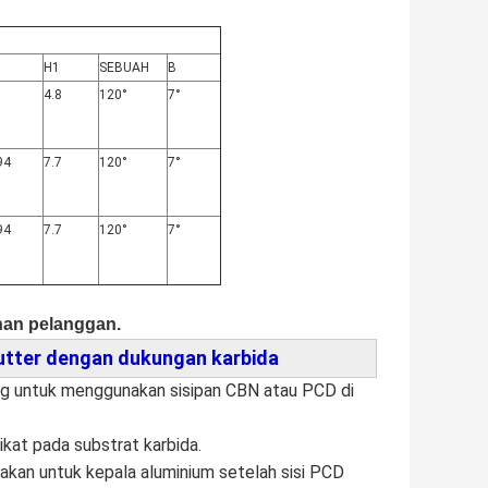
H1
SEBUAH
B
4.8
120°
7°
94
7.7
120°
7°
94
7.7
120°
7°
han pelanggan.
cutter dengan dukungan karbida
ng untuk menggunakan sisipan CBN atau PCD di 
ikat pada substrat karbida.
akan untuk kepala aluminium setelah sisi PCD 