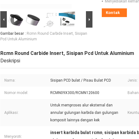
Menyediakan kema
Kontak
Gambar besar :
Rcmn Round Carbide Insert, Sisipan
Pcd Untuk Aluminium
Rcmn Round Carbide Insert, Sisipan Pcd Untuk Aluminium
Deskripsi
Nama:
Sisipan PCD bulat / Pisau Bulat PCD
Jenis:
Nomor model:
RCMN09X300/RCMN120600
Bahan
Untuk memproses alur eksternal dan
Aplikasi:
annular gulungan karbida dan gulungan
Keunt
komposit lainnya dengan kek
insert karbida bulat rcmn
sisipan karbida 
,
Menyoroti: