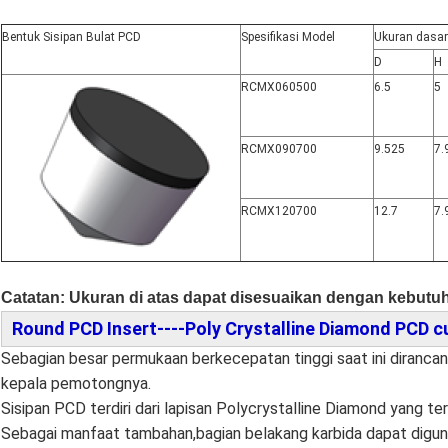
Bentuk Sisipan Bulat PCD
Spesifikasi Model
Ukuran dasar
D
H
RCMX060500
6.5
5
RCMX090700
9.525
7.
RCMX120700
12.7
7.
Catatan: Ukuran di atas dapat disesuaikan dengan kebutu
Round PCD Insert----Poly Crystalline Diamond PCD 
Sebagian besar permukaan berkecepatan tinggi saat ini diranca
kepala pemotongnya.
Sisipan PCD terdiri dari lapisan Polycrystalline Diamond yang ter
Sebagai manfaat tambahan,
bagian belakang karbida dapat digun