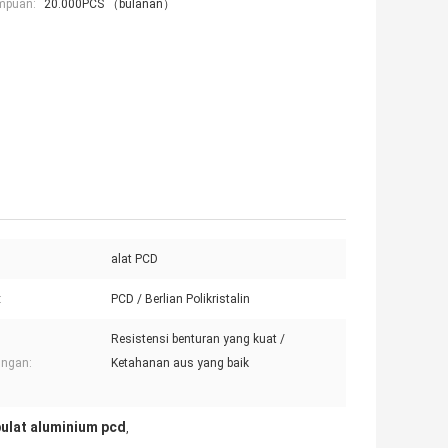
mpuan:
20.000PCS （bulanan）
alat PCD
:
PCD / Berlian Polikristalin
Resistensi benturan yang kuat /
ungan:
Ketahanan aus yang baik
bulat aluminium pcd
,