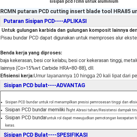
sisipan pcd rcmn untuk aluminium
RCMN putaran PCD cutting insert blade tool HRA85 u
Putaran Sisipan PCD----APLIKASI
Untuk gulungan karbida dan gulungan komposit lainnya de
Pisau bundar PCD dapat digunakan untuk memproses alur ekstern
Benda kerja yang diproses:
baja kekerasan, besi cor kelabu, besi cor kekerasan tinggi, metal
lainnya (Co>15%wt Carbide HRA=80-88), dll.
Efisiensi kerja
:
Umur layanannya 10 hingga 20 kali lipat dari p
Sisipan PCD bulat----ADVAN
TAG
Sisipan PCD bundar untuk rol menampilkan presisi pemrosesan tinggi dan efisien
Sisipan PCD bundar memiliki h
ight Abrasi tahan/Resistensi dampak tin
Sisipan PCD bundar
untuk rol dapat mewujudkan pemotongan kecepatan t
keras.
Sisipan PCD Bulat----SPESIFIKASI