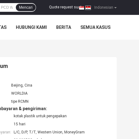
Quote request suatu
Mencari
|
Indonesian
TAS
HUBUNGI KAMI
BERITA
SEMUA KASUS
ium
Beijing, Cina
WORLDIA
tipe RCMN
mbayaran & pengiriman:
kotak plastik untuk pengepakan
15 hari
ayaran:
L/C, D/P, T/T, Western Union, MoneyGram