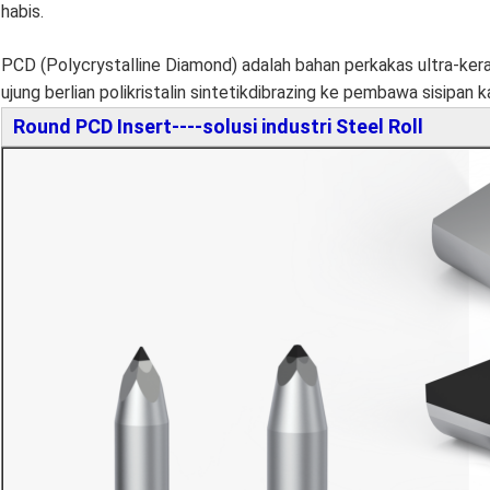
habis.
PCD (Polycrystalline Diamond) adalah bahan perkakas ultra-keras 
ujung berlian polikristalin sintetik
dibrazing ke pembawa sisipan ka
Round PCD Insert----solusi industri Steel Roll