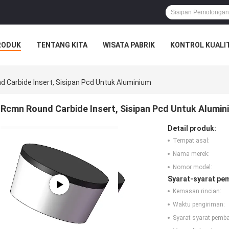
RODUK
TENTANG KITA
WISATA PABRIK
KONTROL KUALI
 Carbide Insert, Sisipan Pcd Untuk Aluminium
Rcmn Round Carbide Insert, Sisipan Pcd Untuk Alumin
Detail produk:
Tempat asal:
Nama merek:
Nomor model:
Syarat-syarat pe
Kemasan rincian:
Waktu pengiriman:
Syarat-syarat pemb