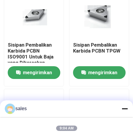
Wisata pabrik
Kontrol kualitas
Sisipan Pembalikan
Sisipan Pembalikan
Karbida PCBN
Karbida PCBN TPGW
Hubungi kami
ISO9001 Untuk Baja
yang Dikeraskan
mengirimkan
mengirimkan
Berita
permintaan
permintaan
Semua Kasus
sales
Alat Pemotong Worldia
9:04 AM
Sisipan Pemotongan PCD