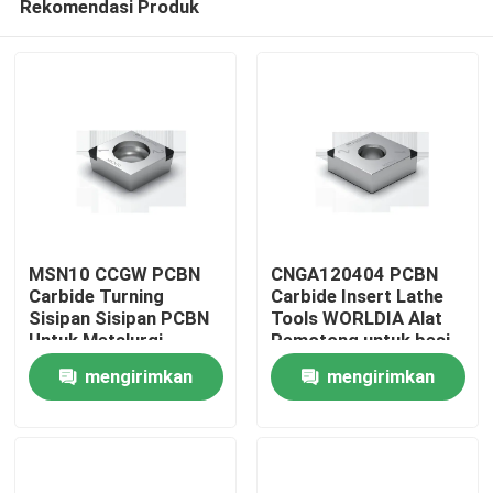
Rekomendasi Produk
MSN10 CCGW PCBN
CNGA120404 PCBN
Carbide Turning
Carbide Insert Lathe
Sisipan Sisipan PCBN
Tools WORLDIA Alat
Untuk Metalurgi
Pemotong untuk besi
Rumah
Serbuk
tuang
mengirimkan
mengirimkan
Produk
permintaan
permintaan
Tentang kita