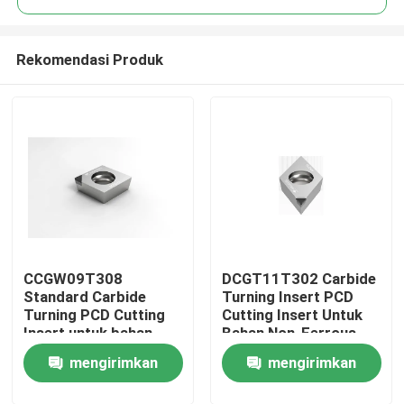
Rekomendasi Produk
CCGW09T308
DCGT11T302 Carbide
Rumah
Standard Carbide
Turning Insert PCD
Turning PCD Cutting
Cutting Insert Untuk
Insert untuk bahan
Bahan Non-Ferrous
Produk
non-ferrous
mengirimkan
mengirimkan
Tentang kita
permintaan
permintaan