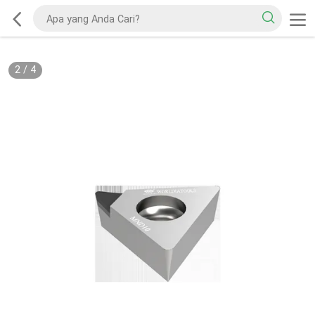
2
/
4