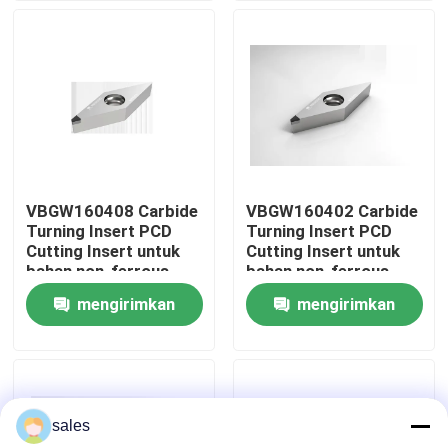
Wisata pabrik
Kontrol kualitas
Hubungi kami
VBGW160408 Carbide
VBGW160402 Carbide
Turning Insert PCD
Turning Insert PCD
Berita
Cutting Insert untuk
Cutting Insert untuk
bahan non-ferrous
bahan non-ferrous
mengirimkan
mengirimkan
Semua Kasus
permintaan
permintaan
Alat Pemotong Worldia
sales
Sisipan Pemotongan PCD