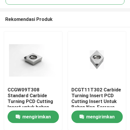
Rekomendasi Produk
CCGW09T308
DCGT11T302 Carbide
Rumah
Standard Carbide
Turning Insert PCD
Turning PCD Cutting
Cutting Insert Untuk
Insert untuk bahan
Bahan Non-Ferrous
Produk
non-ferrous
mengirimkan
mengirimkan
Tentang kita
permintaan
permintaan