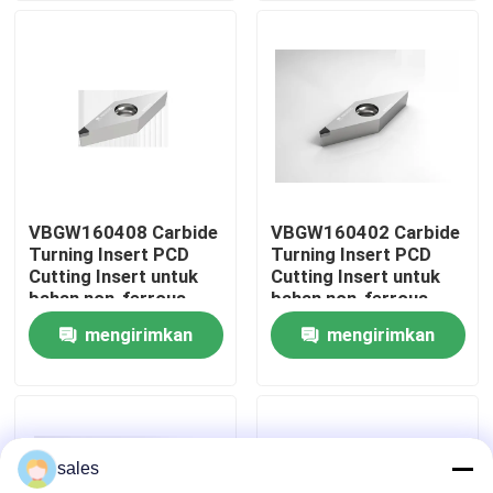
Wisata pabrik
Kontrol kualitas
Hubungi kami
VBGW160408 Carbide
VBGW160402 Carbide
Turning Insert PCD
Turning Insert PCD
Berita
Cutting Insert untuk
Cutting Insert untuk
bahan non-ferrous
bahan non-ferrous
mengirimkan
mengirimkan
Semua Kasus
permintaan
permintaan
Alat Pemotong Worldia
sales
Sisipan Pemotongan PCD