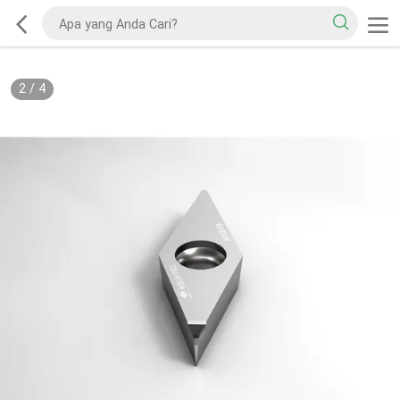
2
/
4