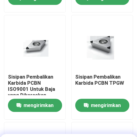
permintaan
permintaan
Wisata pabrik
Kontrol kualitas
Hubungi kami
Berita
Sisipan Pembalikan
Sisipan Pembalikan
Karbida PCBN
Karbida PCBN TPGW
ISO9001 Untuk Baja
Semua Kasus
yang Dikeraskan
mengirimkan
mengirimkan
Alat Pemotong Worldia
permintaan
permintaan
Sisipan Pemotongan PCD