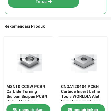
Terus
Rekomendasi Produk
Rumah
MSN10 CCGW PCBN
CNGA120404 PCBN
Carbide Turning
Carbide Insert Lathe
Produk
Sisipan Sisipan PCBN
Tools WORLDIA Alat
Untuk Metalurgi
Pemotong untuk besi
Serbuk
tuang
mengirimkan
mengirimkan
Tentang kita