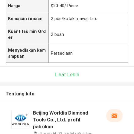
Harga
$20-40/ Piece
Kemasan rincian
2 pcs/kotak mawar biru
Kuantitas min Ord
2 buah
er
Menyediakan kem
Persediaan
ampuan
Lihat Lebih
Tentang kita
Beijing Worldia Diamond
Tools Co., Ltd. profil
pabrikan
Room H-02, 5F, M7 Building,